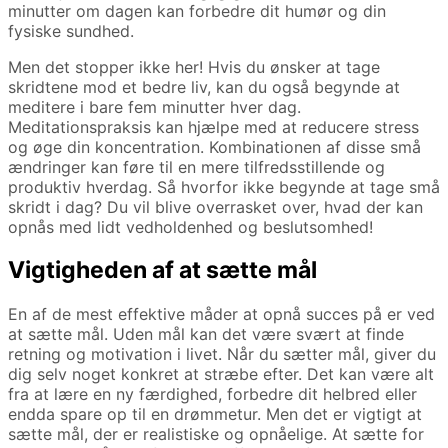
minutter om dagen kan forbedre dit humør og din
fysiske sundhed.
Men det stopper ikke her! Hvis du ønsker at tage
skridtene mod et bedre liv, kan du også begynde at
meditere i bare fem minutter hver dag.
Meditationspraksis kan hjælpe med at reducere stress
og øge din koncentration. Kombinationen af disse små
ændringer kan føre til en mere tilfredsstillende og
produktiv hverdag. Så hvorfor ikke begynde at tage små
skridt i dag? Du vil blive overrasket over, hvad der kan
opnås med lidt vedholdenhed og beslutsomhed!
Vigtigheden af at sætte mål
En af de mest effektive måder at opnå succes på er ved
at sætte mål. Uden mål kan det være svært at finde
retning og motivation i livet. Når du sætter mål, giver du
dig selv noget konkret at stræbe efter. Det kan være alt
fra at lære en ny færdighed, forbedre dit helbred eller
endda spare op til en drømmetur. Men det er vigtigt at
sætte mål, der er realistiske og opnåelige. At sætte for