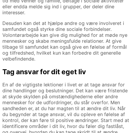
tid med venner og familie, deltage i sociale aktiviteter
eller endda melde sig ind i grupper, der deler dine
interesser.
Desuden kan det at hjælpe andre og være involveret i
samfundet også styrke dine sociale forbindelser.
Volontørarbejde kan give dig mulighed for at møde nye
mennesker og skabe meningsfulde relationer. At give
tilbage til samfundet kan også give en følelse af formål
og tilfredshed, hvilket kun kan forbedre dit generelle
velbefindende.
Tag ansvar for dit eget liv
En af de vigtigste lektioner i livet er at tage ansvar for
dine handlinger og beslutninger. Det kan være fristende
at skyde skylden på omstændighederne eller andre
mennesker for de udfordringer, du står overfor. Men
sandheden er, at du har magten til at ændre dit liv. Når
du begynder at tage ansvar, vil du opleve en følelse af
kontrol, der kan føre til positive ændringer. Start med at
identificere områder i dit liv, hvor du føler dig fastlåst,
og overvej, hvordan du kan tage skridt til at ændre