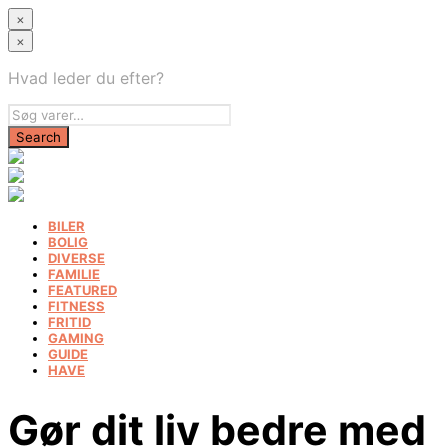
×
×
Hvad leder du efter?
BILER
BOLIG
DIVERSE
FAMILIE
FEATURED
FITNESS
FRITID
GAMING
GUIDE
HAVE
Gør dit liv bedre med