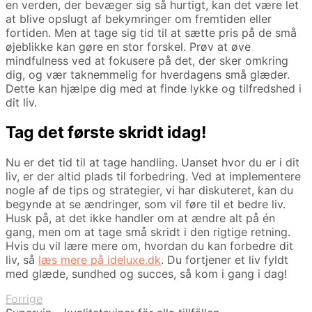
en verden, der bevæger sig så hurtigt, kan det være let
at blive opslugt af bekymringer om fremtiden eller
fortiden. Men at tage sig tid til at sætte pris på de små
øjeblikke kan gøre en stor forskel. Prøv at øve
mindfulness ved at fokusere på det, der sker omkring
dig, og vær taknemmelig for hverdagens små glæder.
Dette kan hjælpe dig med at finde lykke og tilfredshed i
dit liv.
Tag det første skridt idag!
Nu er det tid til at tage handling. Uanset hvor du er i dit
liv, er der altid plads til forbedring. Ved at implementere
nogle af de tips og strategier, vi har diskuteret, kan du
begynde at se ændringer, som vil føre til et bedre liv.
Husk på, at det ikke handler om at ændre alt på én
gang, men om at tage små skridt i den rigtige retning.
Hvis du vil lære mere om, hvordan du kan forbedre dit
liv, så
læs mere på ideluxe.dk
. Du fortjener et liv fyldt
med glæde, sundhed og succes, så kom i gang i dag!
Forrige