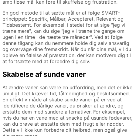
ambitiøse mål kan føre til skuffelse og frustration.
En god metode til at sætte mål er at følge SMART-
princippet: Specifik, Målbar, Accepteret, Relevant og
Tidsbestemt. For eksempel, i stedet for at sige "jeg vil
træne mere", kan du sige "jeg vil træne tre gange om
ugen i en time i de næste tre måneder". Ved at følge
denne tilgang kan du nemmere holde dig selv ansvarlig
og overvåge dine fremskridt. Når du når dine mål, vil du
opleve en følelse af præstation, der kan motivere dig til
at fortsætte med at forbedre dig selv.
Skabelse af sunde vaner
At ændre vaner kan være en udfordring, men det er ikke
umuligt. Det kræver tid, tålmodighed og beslutsomhed.
En effektiv måde at skabe sunde vaner på er ved at
identificere de dårlige vaner, du ønsker at ændre, og
erstatte dem med sundere alternativer. For eksempel,
hvis du har en vane med at snacke på usunde fødevarer,
kan du prøve at erstatte dem med frugt eller nødder.
Dette vil ikke kun forbedre dit helbred, men også give