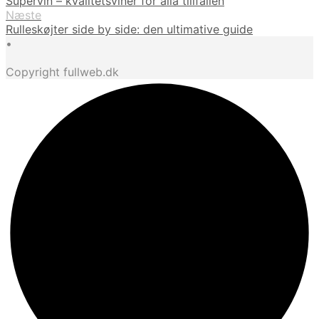
Supervin – kvalitetsviner för alla tillfällen
Næste
Rulleskøjter side by side: den ultimative guide
•
Copyright fullweb.dk