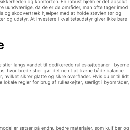
er sikkerheden og komforten. En robust hjelm er det absolut
re uundværlige, da de er de områder, man ofte tager imod
ds og skoovertræk hjælper med at holde støvlen tør og
er og udstyr. At investere i kvalitetsudstyr giver ikke bare
e
stier langs vandet til dedikerede rulleskøjtebaner i byerne
s, hvor brede stier gør det nemt at træne både balance
ilket sikrer glatte og sikre overflader. Hvis du er til lidt
okale regler for brug af rulleskøjter, særligt i byområder,
 modeller satser på endnu bedre materialer, som kulfiber og