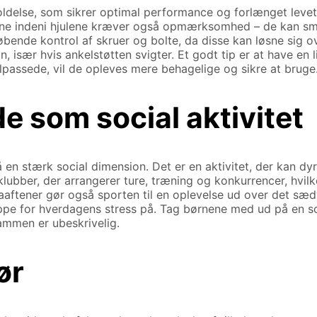
holdelse, som sikrer optimal performance og forlænget levet
ejerne indeni hjulene kræver også opmærksomhed – de kan sm
øbende kontrol af skruer og bolte, da disse kan løsne sig ov
ion, især hvis ankelstøtten svigter. Et godt tip er at have en 
elpassede, vil de opleves mere behagelige og sikre at bruge
de som social aktivitet
en stærk social dimension. Det er en aktivitet, der kan dyrk
lubber, der arrangerer ture, træning og konkurrencer, hvil
aaftener gør også sporten til en oplevelse ud over det sæd
ippe for hverdagens stress på. Tag børnene med ud på en sols
ammen er ubeskrivelig.
ør