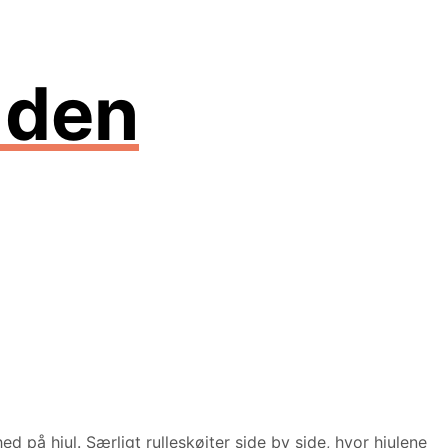
: den
 på hjul. Særligt rulleskøjter side by side, hvor hjulene