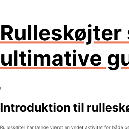
Rulleskøjter
ultimative g
i
Introduktion til rullesk
Rulleskøjter har længe været en yndet aktivitet for både bø