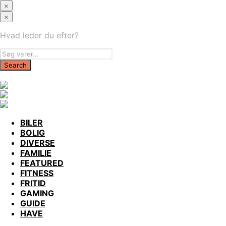
×
×
Hvad leder du efter?
BILER
BOLIG
DIVERSE
FAMILIE
FEATURED
FITNESS
FRITID
GAMING
GUIDE
HAVE