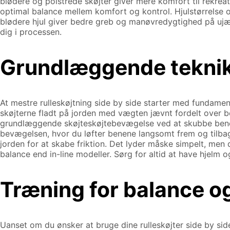
blødere og polstrede skøjter giver mere komfort til rekre
optimal balance mellem komfort og kontrol. Hjulstørrelse og
blødere hjul giver bedre greb og manøvredygtighed på ujæv
dig i processen.
Grundlæggende teknik
At mestre rulleskøjtning side by side starter med fundament
skøjterne fladt på jorden med vægten jævnt fordelt over b
grundlæggende skøjteskøjtebevægelse ved at skubbe benet
bevægelsen, hvor du løfter benene langsomt frem og tilbage
jorden for at skabe friktion. Det lyder måske simpelt, men
balance end in-line modeller. Sørg for altid at have hjelm 
Træning for balance o
Uanset om du ønsker at bruge dine rulleskøjter side by side 