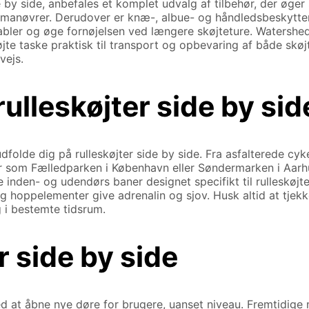
de by side, anbefales et komplet udvalg af tilbehør, der øg
 manøvrer. Derudover er knæ-, albue- og håndledsbeskytte
bler og øge fornøjelsen ved længere skøjteture. Watershe
jte taske praktisk til transport og opbevaring af både skøjt
vejs.
ulleskøjter side by sid
lde dig på rulleskøjter side by side. Fra asfalterede cykel
 som Fælledparken i København eller Søndermarken i Aarhu
en- og udendørs baner designet specifikt til rulleskøjter, hv
oppelementer give adrenalin og sjov. Husk altid at tjekke l
g i bestemte tidsrum.
r side by side
ed at åbne nye døre for brugere, uanset niveau. Fremtidige