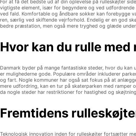
For at få det bedste ud af din oplevelse på rulleskøjter si
vigtigste element, især for begyndere og ved udfordrende
ved fald. Komfortable og åndbare sokker kan forebygge va
ren, særlig ved skiftende vejrforhold. Endelig er en god skø
bedre præstation, men også mere tryghed og glæde under
Hvor kan du rulle med r
Danmark byder på mange fantastiske steder, hvor du kan udfo
er mulighederne gode. Populære områder inkluderer parker
og fart. Nogle kommuner har også sat fokus på at anlægge ind
mere udfordring, kan en tur på skaterparken med ramper og h
da nogle steder har restriktioner for hastighed og skøjtnin
Fremtidens rulleskøjte
Teknologisk innovation inden for rulleskøjter fortsætter m