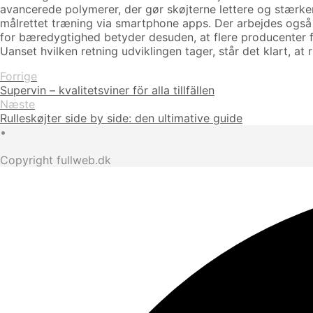
avancerede polymerer, der gør skøjterne lettere og stærkere
målrettet træning via smartphone apps. Der arbejdes også p
for bæredygtighed betyder desuden, at flere producenter f
Uanset hvilken retning udviklingen tager, står det klart, a
Forrige
Supervin – kvalitetsviner för alla tillfällen
Næste
Rulleskøjter side by side: den ultimative guide
•
Copyright fullweb.dk