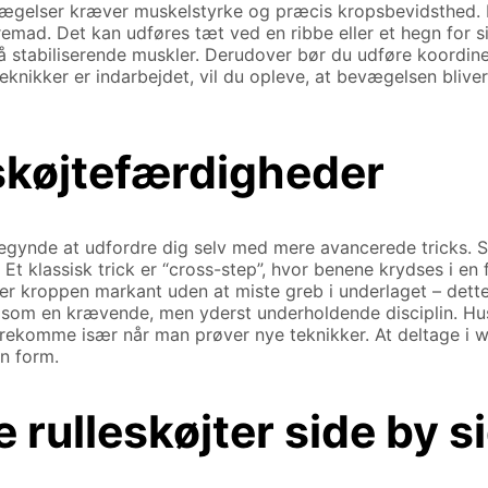
evægelser kræver muskelstyrke og præcis kropsbevidsthed. 
emad. Det kan udføres tæt ved en ribbe eller et hegn for s
å stabiliserende muskler. Derudover bør du udføre koordi
teknikker er indarbejdet, vil du opleve, at bevægelsen blive
skøjtefærdigheder
ynde at udfordre dig selv med mere avancerede tricks. Side
Et klassisk trick er “cross-step”, hvor benene krydses i en
er kroppen markant uden at miste greb i underlaget – dett
r som en krævende, men yderst underholdende disciplin. Hu
rekomme især når man prøver nye teknikker. At deltage i wo
n form.
 rulleskøjter side by s