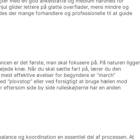
køjter med en god ankelstøtte og medium hårdhed for
jul glider lettere på glatte overflader, mens mindre og
es der mange forhandlere og professionelle til at guide
ancen er det første, man skal fokusere på. På naturen ligger
øjede knæ. Når du skal sætte fart på, lærer du den
mest effektive øvelser for begyndere er “march”
ed “plovstop” eller ved forsigtigt at bruge hælen mod
r eftersom side by side rulleskøjterne har en anden
 balance og koordination en essentiel del af processen. At