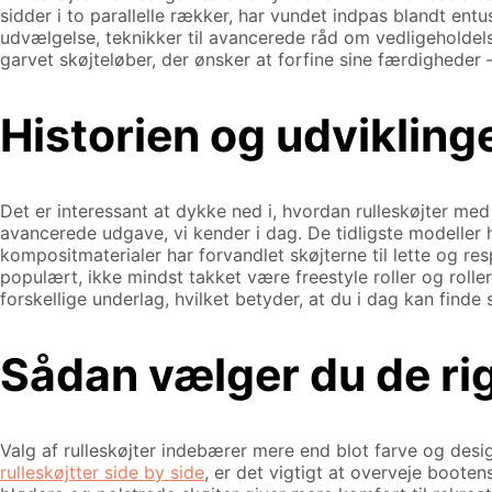
sidder i to parallelle rækker, har vundet indpas blandt ent
udvælgelse, teknikker til avancerede råd om vedligeholdels
garvet skøjteløber, der ønsker at forfine sine færdigheder –
Historien og udviklinge
Det er interessant at dykke ned i, hvordan rulleskøjter med
avancerede udgave, vi kender i dag. De tidligste modeller
kompositmaterialer har forvandlet skøjterne til lette og re
populært, ikke mindst takket være freestyle roller og rolle
forskellige underlag, hvilket betyder, at du i dag kan finde s
Sådan vælger du de rigt
Valg af rulleskøjter indebærer mere end blot farve og desi
rulleskøjtter side by side
, er det vigtigt at overveje booten