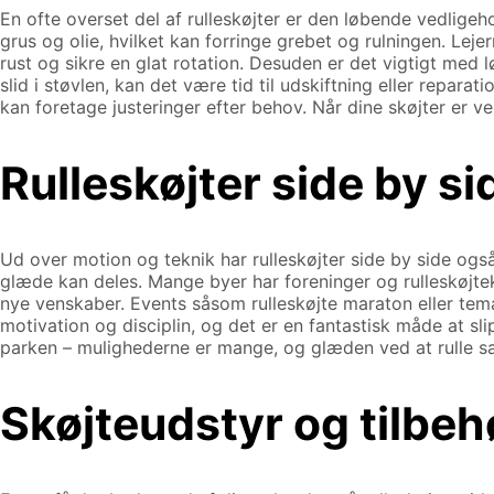
En ofte overset del af rulleskøjter er den løbende vedlige
grus og olie, hvilket kan forringe grebet og rulningen. L
rust og sikre en glat rotation. Desuden er det vigtigt med l
slid i støvlen, kan det være tid til udskiftning eller reparat
kan foretage justeringer efter behov. Når dine skøjter er v
Rulleskøjter side by si
Ud over motion og teknik har rulleskøjter side by side også 
glæde kan deles. Mange byer har foreninger og rulleskøjtek
nye venskaber. Events såsom rulleskøjte maraton eller tem
motivation og disciplin, og det er en fantastisk måde at sl
parken – mulighederne er mange, og glæden ved at rulle s
Skøjteudstyr og tilbeh