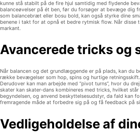
kunne stå stabilt på de fire hjul samtidig med flydende b
balanceøvelser på ét ben, før du forsøger at bevæge dig fr
som balancebræt eller bosu bold, kan også styrke dine sm
benene i takt for at opnå et bedre rytmisk flow. Når disse 
markant.
Avancerede tricks og 
Når balancen og det grundlæggende er på plads, kan du beg
række bevægelser som hop, spins og hurtige retningsskift. 
Derudover kan man arbejde med “pivot turns”, hvor du drej
skater kan skater-dans kombineres med tricks, hvilket stå
begyndelsen, og anvend beskyttelsesudstyr, da fald kan fo
fremragende måde at forbedre sig på og få feedback på si
Vedligeholdelse af dine