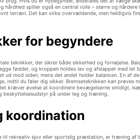
ativ brug. Hvis du er nybegynder, anbefales det at vælge s
 hårdhed spiller også en central rolle – større og hårdere h
nt terræn. Det kan virke overvældende, men heldigvis find
ker for begyndere
ale teknikker, der sikrer både sikkerhed og fornøjelse. Bal
egge fødder, og kroppen holdes lav og afslappet med let b
 ud mod siden, mens det andet holder balancen. En af de 
, indtil du føler dig sikker. Bremseteknikken kan prøves m
 det kræver øvelse at koordinere bevægelserne smidigt, isæ
og beskyttelsesudstyr på under leg og træning.
g koordination
til rekreativ sjov eller sportslig præstation, er træning af