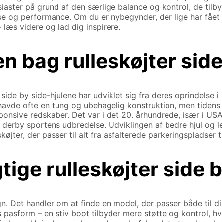
usiaster på grund af den særlige balance og kontrol, de til
e og performance. Om du er nybegynder, der lige har fået ly
 læs videre og lad dig inspirere.
n bag rulleskøjter side
 side by side-hjulene har udviklet sig fra deres oprindelse 
 havde ofte en tung og ubehagelig konstruktion, men tiden
sponsive redskaber. Det var i det 20. århundrede, især i USA
r derby sportens udbredelse. Udviklingen af bedre hjul og le
køjter, der passer til alt fra asfalterede parkeringspladser t
ige rulleskøjter side b
gn. Det handler om at finde en model, der passer både til d
s pasform – en stiv boot tilbyder mere støtte og kontrol, hv